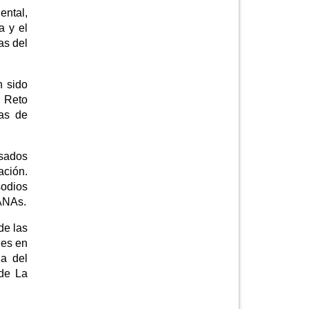
ental,
a y el
as del
n sido
l Reto
das de
esados
ación.
sodios
DANAs.
de las
nes en
na del
 de La