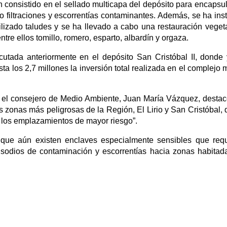
n consistido en el sellado multicapa del depósito para encapsul
do filtraciones y escorrentías contaminantes. Además, se ha ins
ilizado taludes y se ha llevado a cabo una restauración veget
tre ellos tomillo, romero, esparto, albardín y orgaza.
cutada anteriormente en el depósito San Cristóbal II, donde
sta los 2,7 millones la inversión total realizada en el complejo 
as, el consejero de Medio Ambiente, Juan María Vázquez, desta
s zonas más peligrosas de la Región, El Lirio y San Cristóbal, 
n los emplazamientos de mayor riesgo”.
 que aún existen enclaves especialmente sensibles que req
isodios de contaminación y escorrentías hacia zonas habitad