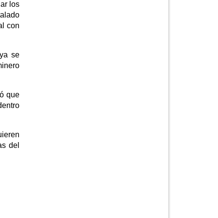
ar los
talado
al con
 ya se
minero
có que
dentro
uieren
as del