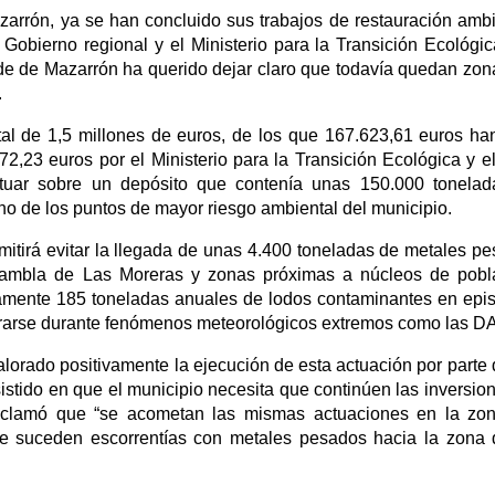
zarrón, ya se han concluido sus trabajos de restauración ambi
Gobierno regional y el Ministerio para la Transición Ecológic
lde de Mazarrón ha querido dejar claro que todavía quedan zon
.
al de 1,5 millones de euros, de los que 167.623,61 euros ha
72,23 euros por el Ministerio para la Transición Ecológica y e
ctuar sobre un depósito que contenía unas 150.000 tonela
o de los puntos de mayor riesgo ambiental del municipio.
rmitirá evitar la llegada de unas 4.400 toneladas de metales p
a rambla de Las Moreras y zonas próximas a núcleos de pobl
damente 185 toneladas anuales de lodos contaminantes en epi
spararse durante fenómenos meteorológicos extremos como las 
lorado positivamente la ejecución de esta actuación por parte 
stido en que el municipio necesita que continúen las inversio
reclamó que “se acometan las mismas actuaciones en la zo
e suceden escorrentías con metales pesados hacia la zona