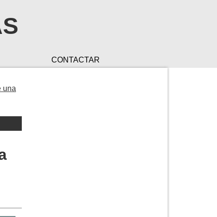
AS
CONTACTAR
e una
a