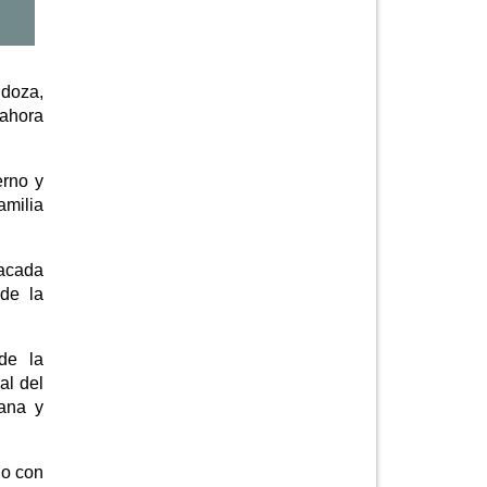
ndoza,
 ahora
erno y
amilia
tacada
 de la
de la
al del
mana y
do con