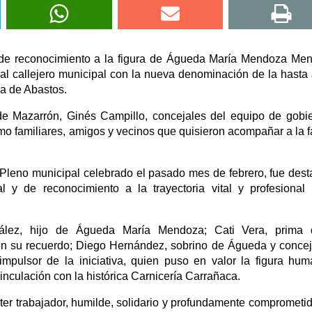
o de reconocimiento a la figura de Águeda María Mendoza Me
l callejero municipal con la nueva denominación de la hasta
za de Abastos.
 de Mazarrón, Ginés Campillo, concejales del equipo de gobi
mo familiares, amigos y vecinos que quisieron acompañar a la f
l Pleno municipal celebrado el pasado mes de febrero, fue des
 y de reconocimiento a la trayectoria vital y profesional
zález, hijo de Águeda María Mendoza; Cati Vera, prima 
n su recuerdo; Diego Hernández, sobrino de Águeda y concej
impulsor de la iniciativa, quien puso en valor la figura hu
nculación con la histórica Carnicería Carrañaca.
cter trabajador, humilde, solidario y profundamente comprometi