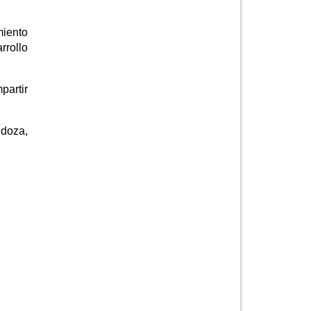
miento
rrollo
partir
ndoza,