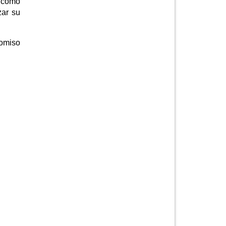
a como
zar su
romiso