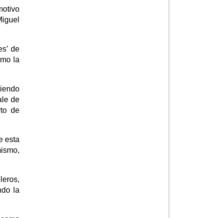
motivo
Miguel
es’ de
omo la
ciendo
ale de
rto de
e esta
mismo,
leros,
ndo la