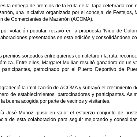
es la entrega de premios de la Ruta de la Tapa celebrada con 
rrón, una iniciativa organizada por el concejal de Festejos, 
ión de Comerciantes de Mazarrón (ACOMA).
 por votación popular, recayó en la propuesta ‘Nido de Color
elaboraciones presentadas en esta edición y consolidándose c
os premios sorteados entre quienes completaron la ruta, recono
onómica. Entre ellos, Margaret Mullian resultó ganadora de un v
 participantes, patrocinado por el Puerto Deportivo de Pue
 agradeció la implicación de ACOMA y subrayó el crecimiento d
ero de establecimientos, patrocinadores y participantes. Asi
 la buena acogida por parte de vecinos y visitantes.
ía José Muñoz, puso en valor el esfuerzo conjunto de hoste
ncia de esta colaboración para seguir mejorando y consolida