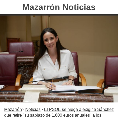
Mazarrón Noticias
Mazarrón
Noticias
El PSOE se niega a exigir a Sánchez
que retire "su sablazo de 1.600 euros anuales" a los