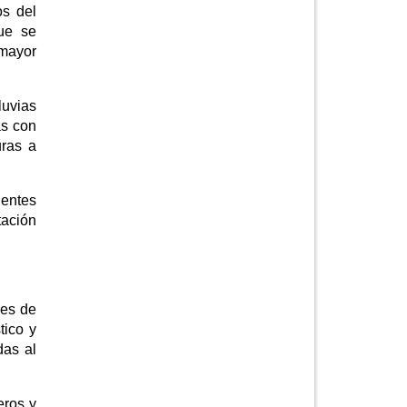
os del
ue se
 mayor
luvias
as con
uras a
gentes
tación
nes de
tico y
das al
eros y