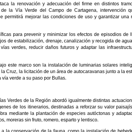
staca la renovación y adecuación del firme en distintos tram
 de la Vía Verde del Campo de Cartagena, intervención q
que permitirá mejorar las condiciones de uso y garantizar una
icas para prevenir y minimizar los efectos de episodios de l
ajos de estabilización, drenaje, canalización y recogida de agu
 vías verdes, reducir daños futuros y adaptar las infraestruct
jo este marco son la instalación de luminarias solares inteli
la Cruz, la licitación de un área de autocaravanas junto a la es
 vía verde a su paso por Bullas.
ías Verdes de la Región abordó igualmente distintas actuacio
nes de los itinerarios, destinadas a reforzar su valor paisajís
bra mediante la plantación de especies autóctonas y adapta
, moreras sin fruto, romero, esparto y lentisco.
s a la conservación de la fauna, como la instalación de bebed