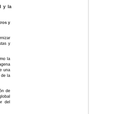
d y la
tros y
rnizar
stas y
omo la
tagena
de una
 de la
ión de
global
or del