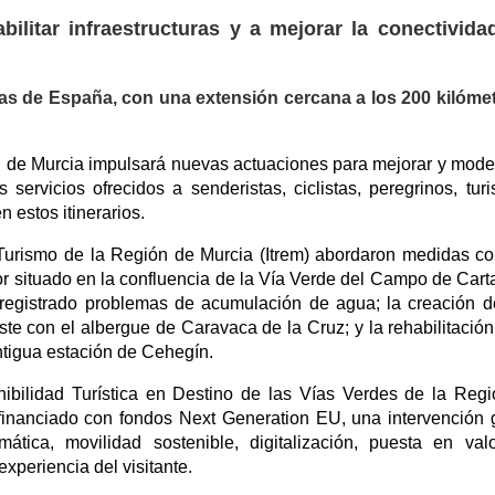
ilitar infraestructuras y a mejorar la conectivida
as de España, con una extensión cercana a los 200 kilóme
n de Murcia impulsará nuevas actuaciones para mejorar y mode
servicios ofrecidos a senderistas, ciclistas, peregrinos, turi
 estos itinerarios.
 Turismo de la Región de Murcia (Itrem) abordaron medidas c
ior situado en la confluencia de la Vía Verde del Campo de Car
 registrado problemas de acumulación de agua; la creación 
te con el albergue de Caravaca de la Cruz; y la rehabilitación
antigua estación de Cehegín.
ibilidad Turística en Destino de las Vías Verdes de la Reg
financiado con fondos Next Generation EU, una intervención 
ática, movilidad sostenible, digitalización, puesta en val
experiencia del visitante.