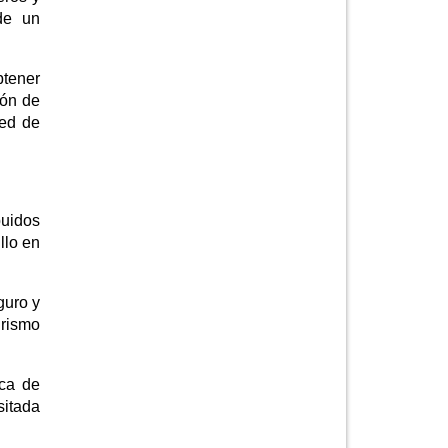
de un
btener
ión de
red de
buidos
llo en
guro y
urismo
rca de
sitada