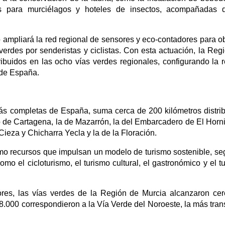
os para murciélagos y hoteles de insectos, acompañadas 
io ampliará la red regional de sensores y eco-contadores para o
verdes por senderistas y ciclistas. Con esta actuación, la Reg
ribuidos en las ocho vías verdes regionales, configurando la 
 de España.
más completas de España, suma cerca de 200 kilómetros distri
o de Cartagena, la de Mazarrón, la del Embarcadero de El Horni
Cieza y Chicharra Yecla y la de la Floración.
omo recursos que impulsan un modelo de turismo sostenible, se
o el cicloturismo, el turismo cultural, el gastronómico y el t
ores, las vías verdes de la Región de Murcia alcanzaron ce
8.000 correspondieron a la Vía Verde del Noroeste, la más tran