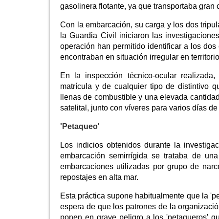
gasolinera flotante, ya que transportaba gran
Con la embarcación, su carga y los dos tripul
la Guardia Civil iniciaron las investigacion
operación han permitido identificar a los do
encontraban en situación irregular en territori
En la inspección técnico-ocular realizada
matrícula y de cualquier tipo de distintivo q
llenas de combustible y una elevada cantidad
satelital, junto con víveres para varios días d
'Petaqueo'
Los indicios obtenidos durante la investiga
embarcación semirrígida se trataba de una
embarcaciones utilizadas por grupo de narco
repostajes en alta mar.
Esta práctica supone habitualmente que la 'p
espera de que los patrones de la organización
ponen en grave peligro a los 'petaqueros' 