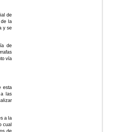
ial de
 de la
a y se
cía de
rrafas
to vía
e esta
 a las
alizar
s a la
o cual
mos de