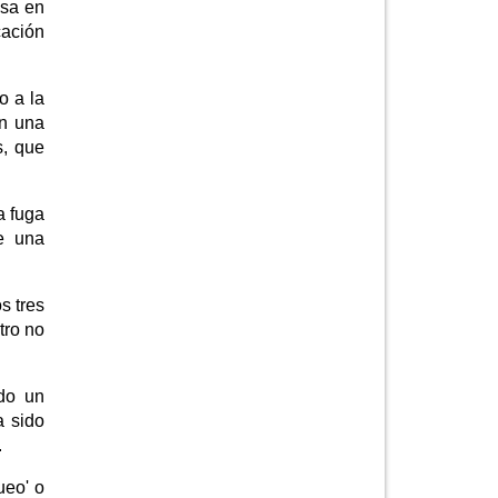
osa en
cación
o a la
on una
s, que
a fuga
e una
s tres
tro no
ndo un
a sido
.
ueo' o