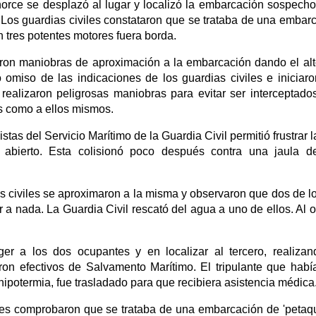
lhorce se desplazó al lugar y localizó la embarcación sospech
 Los guardias civiles constataron que se trataba de una embar
n tres potentes motores fuera borda.
iaron maniobras de aproximación a la embarcación dando el alt
 omiso de las indicaciones de los guardias civiles e iniciar
 realizaron peligrosas maniobras para evitar ser interceptado
es como a ellos mismos.
tas del Servicio Marítimo de la Guardia Civil permitió frustrar l
abierto. Esta colisionó poco después contra una jaula d
s civiles se aproximaron a la misma y observaron que dos de lo
ar a nada. La Guardia Civil rescató del agua a uno de ellos. Al o
ger a los dos ocupantes y en localizar al tercero, realiza
on efectivos de Salvamento Marítimo. El tripulante que habí
hipotermia, fue trasladado para que recibiera asistencia médica
iles comprobaron que se trataba de una embarcación de 'petaq