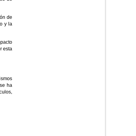
ión de
o y la
pacto
r esta
mismos
 se ha
culos,