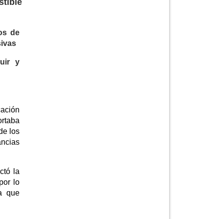
stible
os de
sivas
uir y
cación
ortaba
de los
ancias
ctó la
por lo
ra que