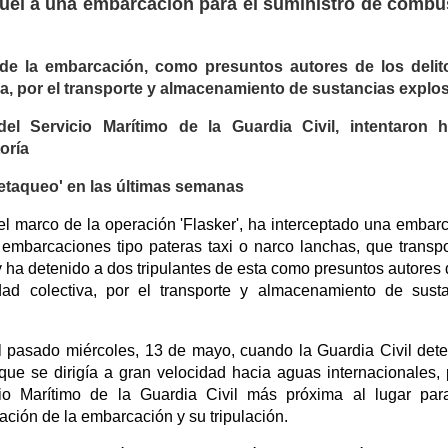
guel a una embarcación para el suministro de combu
 de la embarcación, como presuntos autores de los delit
va, por el transporte y almacenamiento de sustancias explo
el Servicio Marítimo de la Guardia Civil, intentaron h
oría
'petaqueo' en las últimas semanas
el marco de la operación 'Flasker', ha interceptado una embar
 embarcaciones tipo pateras taxi o narco lanchas, que transp
 ha detenido a dos tripulantes de esta como presuntos autores 
dad colectiva, por el transporte y almacenamiento de sust
l pasado miércoles, 13 de mayo, cuando la Guardia Civil dete
e se dirigía a gran velocidad hacia aguas internacionales, 
cio Marítimo de la Guardia Civil más próxima al lugar pa
uación de la embarcación y su tripulación.