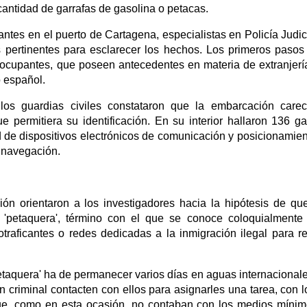
 cantidad de garrafas de gasolina o petacas.
antes en el puerto de Cartagena, especialistas en Policía Judic
es pertinentes para esclarecer los hechos. Los primeros pasos
s ocupantes, que poseen antecedentes en materia de extranjerí
o español.
, los guardias civiles constataron que la embarcación care
ue permitiera su identificación. En su interior hallaron 136 ga
 de dispositivos electrónicos de comunicación y posicionamien
e navegación.
ción orientaron a los investigadores hacia la hipótesis de qu
 'petaquera', término con el que se conoce coloquialmente
traficantes o redes dedicadas a la inmigración ilegal para re
etaquera' ha de permanecer varios días en aguas internacionale
 criminal contacten con ellos para asignarles una tarea, con l
que, como en esta ocasión, no contaban con los medios míni