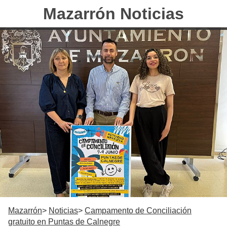
Mazarrón Noticias
Mazarrón
Noticias
Campamento de Conciliación
gratuito en Puntas de Calnegre