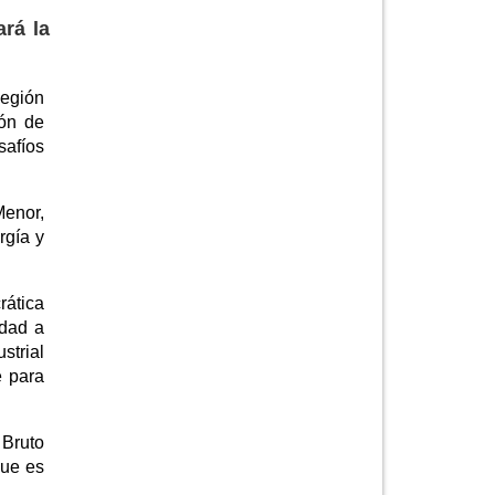
ará la
Región
ión de
safíos
Menor,
rgía y
rática
idad a
strial
e para
 Bruto
que es