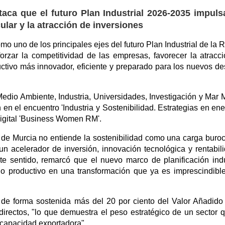
aca que el futuro Plan Industrial 2026-2035 impuls
ular y la atracción de inversiones
omo uno de los principales ejes del futuro Plan Industrial de la 
orzar la competitividad de las empresas, favorecer la atracc
ctivo más innovador, eficiente y preparado para los nuevos de
edio Ambiente, Industria, Universidades, Investigación y Mar 
en el encuentro 'Industria y Sostenibilidad. Estrategias en ene
 digital 'Business Women RM'.
e Murcia no entiende la sostenibilidad como una carga buroc
un acelerador de inversión, innovación tecnológica y rentabil
e sentido, remarcó que el nuevo marco de planificación indu
do productivo en una transformación que ya es imprescindibl
a de forma sostenida más del 20 por ciento del Valor Añadido
irectos, "lo que demuestra el peso estratégico de un sector 
 capacidad exportadora".