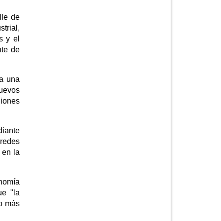
lle de
trial,
s y el
nte de
ta una
nuevos
ciones
diante
rredes
 en la
onomía
ue "la
do más