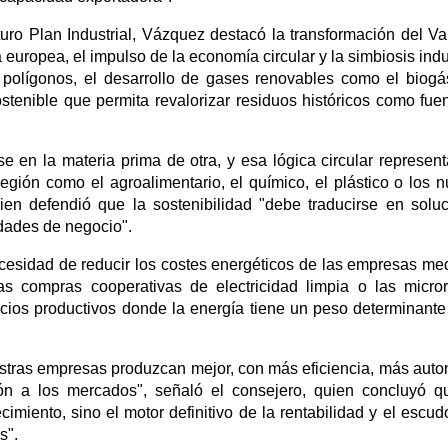
uturo Plan Industrial, Vázquez destacó la transformación del Va
europea, el impulso de la economía circular y la simbiosis indus
polígonos, el desarrollo de gases renovables como el biogá
stenible que permita revalorizar residuos históricos como fue
e en la materia prima de otra, y esa lógica circular represen
egión como el agroalimentario, el químico, el plástico o los 
 quien defendió que la sostenibilidad "debe traducirse en solu
idades de negocio".
 necesidad de reducir los costes energéticos de las empresas me
as compras cooperativas de electricidad limpia o las micro
acios productivos donde la energía tiene un peso determinante
uestras empresas produzcan mejor, con más eficiencia, más aut
n a los mercados", señaló el consejero, quien concluyó q
recimiento, sino el motor definitivo de la rentabilidad y el escu
s".