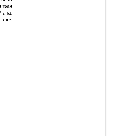
ámara
Plana,
5 años