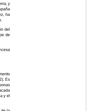
rra, y
España
ez, ha
o.
ón del
ipe de
incesa
amento
2). Es
rsonas
tacada
a y el
 de la