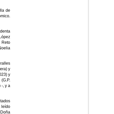
lla de
ómico.
identa
 López
l Reto
Noelia
ralles
era) y
023) y
 (G.P.
-, y a
utados
 leído
a Doña