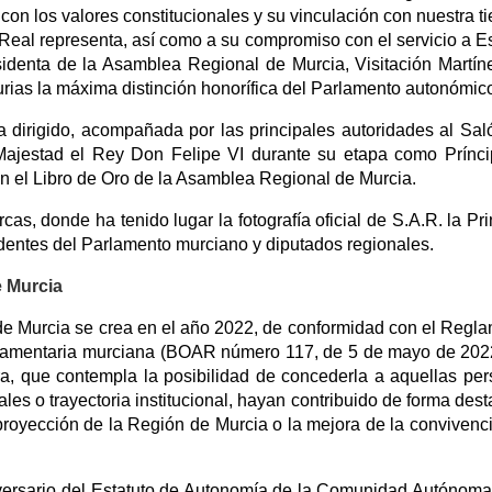
on los valores constitucionales y su vinculación con nuestra tie
a Real representa, así como a su compromiso con el servicio a 
esidenta de la Asamblea Regional de Murcia, Visitación Martín
urias la máxima distinción honorífica del Parlamento autonómic
a dirigido, acompañada por las principales autoridades al Sal
ajestad el Rey Don Felipe VI durante su etapa como Prínc
 en el Libro de Oro de la Asamblea Regional de Murcia.
cas, donde ha tenido lugar la fotografía oficial de S.A.R. la Pr
identes del Parlamento murciano y diputados regionales.
e Murcia
e Murcia se crea en el año 2022, de conformidad con el Regl
rlamentaria murciana (BOAR número 117, de 5 de mayo de 202
ara, que contempla la posibilidad de concederla a aquellas pe
nales o trayectoria institucional, hayan contribuido de forma des
 proyección de la Región de Murcia o la mejora de la convivenci
iversario del Estatuto de Autonomía de la Comunidad Autónoma