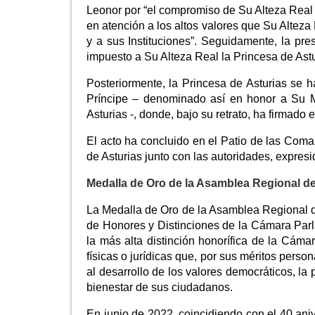
Leonor por “el compromiso de Su Alteza Real c
en atención a los altos valores que Su Altez
y a sus Instituciones”. Seguidamente, la pr
impuesto a Su Alteza Real la Princesa de Ast
Posteriormente, la Princesa de Asturias se h
Príncipe – denominado así en honor a Su M
Asturias -, donde, bajo su retrato, ha firmado
El acto ha concluido en el Patio de las Comar
de Asturias junto con las autoridades, expres
Medalla de Oro de la Asamblea Regional d
La Medalla de Oro de la Asamblea Regional d
de Honores y Distinciones de la Cámara Pa
la más alta distinción honorífica de la Cám
físicas o jurídicas que, por sus méritos perso
al desarrollo de los valores democráticos, la
bienestar de sus ciudadanos.
En junio de 2022, coincidiendo con el 40 an