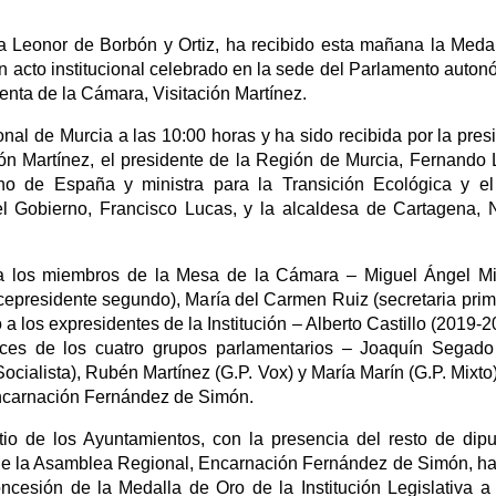
a Leonor de Borbón y Ortiz, ha recibido esta mañana la Meda
 acto institucional celebrado en la sede del Parlamento auton
denta de la Cámara, Visitación Martínez.
al de Murcia a las 10:00 horas y ha sido recibida por la pres
ón Martínez, el presidente de la Región de Murcia, Fernando
erno de España y ministra para la Transición Ecológica y e
l Gobierno, Francisco Lucas, y la alcaldesa de Cartagena, 
a los miembros de la Mesa de la Cámara – Miguel Ángel Mi
icepresidente segundo), María del Carmen Ruiz (secretaria prim
 a los expresidentes de la Institución – Alberto Castillo (2019-2
ces de los cuatro grupos parlamentarios – Joaquín Segado
cialista), Rubén Martínez (G.P. Vox) y María Marín (G.P. Mixto) 
 Encarnación Fernández de Simón.
tio de los Ayuntamientos, con la presencia del resto de dip
al de la Asamblea Regional, Encarnación Fernández de Simón, ha
cesión de la Medalla de Oro de la Institución Legislativa 