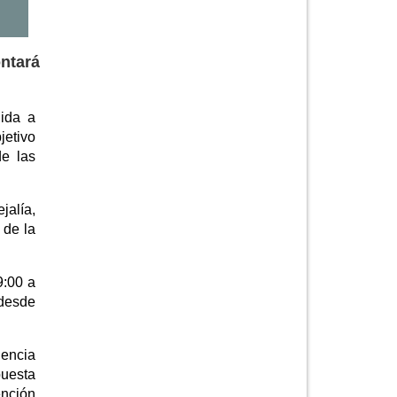
ontará
gida a
jetivo
de las
jalía,
 de la
9:00 a
 desde
iencia
puesta
ención