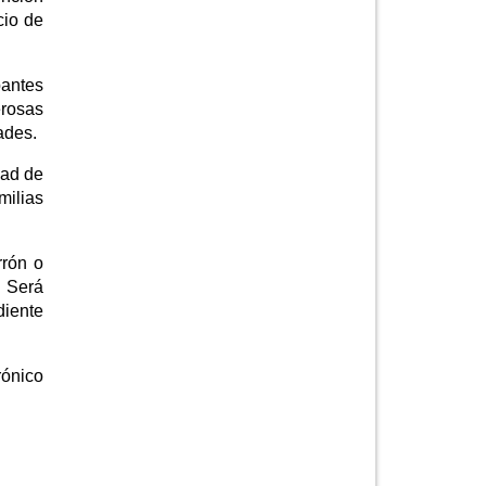
cio de
pantes
erosas
ades.
dad de
milias
rrón o
. Será
diente
ónico