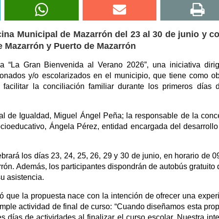
cina Municipal de Mazarrón del 23 al 30 de junio y c
de Mazarrón y Puerto de Mazarrón
“La Gran Bienvenida al Verano 2026”, una iniciativa diri
nados y/o escolarizados en el municipio, que tiene como ob
facilitar la conciliación familiar durante los primeros días 
al de Igualdad, Miguel Ángel Peña; la responsable de la conce
ioeducativo, Ángela Pérez, entidad encargada del desarrollo
rará los días 23, 24, 25, 26, 29 y 30 de junio, en horario de 0
rrón. Además, los participantes dispondrán de autobús gratuito
u asistencia.
ó que la propuesta nace con la intención de ofrecer una exper
imple actividad de final de curso: “Cuando diseñamos esta pro
 días de actividades al finalizar el curso escolar. Nuestra int