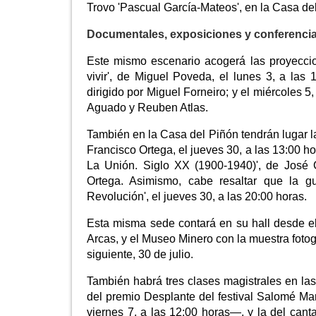
Trovo 'Pascual García-Mateos', en la Casa de
Documentales, exposiciones y conferenci
Este mismo escenario acogerá las proyeccio
vivir', de Miguel Poveda, el lunes 3, a las 
dirigido por Miguel Forneiro; y el miércoles 5,
Aguado y Reuben Atlas.
También en la Casa del Piñón tendrán lugar la
Francisco Ortega, el jueves 30, a las 13:00 ho
La Unión. Siglo XX (1900-1940)', de José G
Ortega. Asimismo, cabe resaltar que la gu
Revolución', el jueves 30, a las 20:00 horas.
Esta misma sede contará en su hall desde el
Arcas, y el Museo Minero con la muestra fotog
siguiente, 30 de julio.
También habrá tres clases magistrales en la
del premio Desplante del festival Salomé M
viernes 7, a las 12:00 horas—, y la del ca