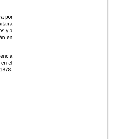
ra por
itarra
os y a
rán en
rencia
 en el
(1878-