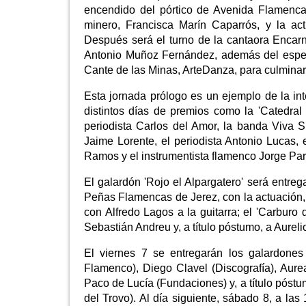
encendido del pórtico de Avenida Flamenca
minero, Francisca Marín Caparrós, y la ac
Después será el turno de la cantaora Encar
Antonio Muñoz Fernández, además del espectá
Cante de las Minas, ArteDanza, para culmina
Esta jornada prólogo es un ejemplo de la int
distintos días de premios como la 'Catedral 
periodista Carlos del Amor, la banda Viva S
Jaime Lorente, el periodista Antonio Lucas,
Ramos y el instrumentista flamenco Jorge Pa
El galardón 'Rojo el Alpargatero' será entreg
Peñas Flamencas de Jerez, con la actuación, 
con Alfredo Lagos a la guitarra; el 'Carburo de
Sebastián Andreu y, a título póstumo, a Aureli
El viernes 7 se entregarán los galardone
Flamenco), Diego Clavel (Discografía), Aure
Paco de Lucía (Fundaciones) y, a título póstu
del Trovo). Al día siguiente, sábado 8, a las 