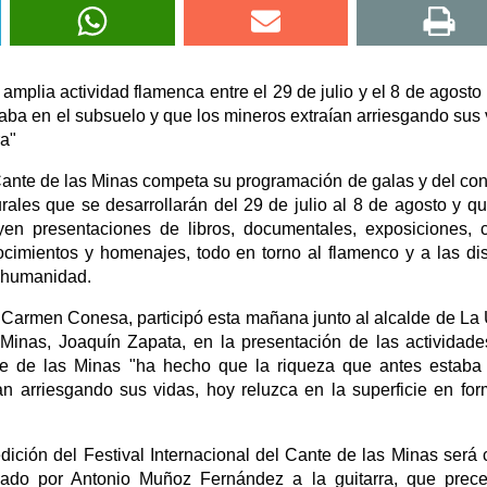
plia actividad flamenca entre el 29 de julio y el 8 de agosto
aba en el subsuelo y que los mineros extraían arriesgando sus 
ra"
l Cante de las Minas competa su programación de galas y del co
rales que se desarrollarán del 29 de julio al 8 de agosto y q
n presentaciones de libros, documentales, exposiciones, 
imientos y homenajes, todo en torno al flamenco y a las dis
a humanidad.
, Carmen Conesa, participó esta mañana junto al alcalde de La
Minas, Joaquín Zapata, en la presentación de las actividad
nte de las Minas "ha hecho que la riqueza que antes estaba
an arriesgando sus vidas, hoy reluzca en la superficie en fo
dición del Festival Internacional del Cante de las Minas será 
do por Antonio Muñoz Fernández a la guitarra, que prece