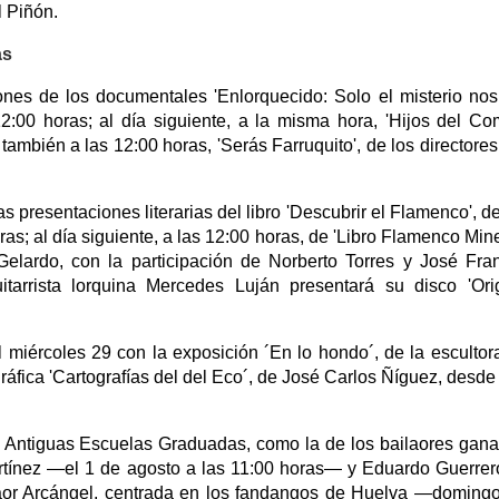
l Piñón.
as
nes de los documentales 'Enlorquecido: Solo el misterio no
12:00 horas; al día siguiente, a la misma hora, 'Hijos del Co
 también a las 12:00 horas, 'Serás Farruquito', de los directores
s presentaciones literarias del libro 'Descubrir el Flamenco', d
ras; al día siguiente, a las 12:00 horas, de 'Libro Flamenco Min
elardo, con la participación de Norberto Torres y José Fra
itarrista lorquina Mercedes Luján presentará su disco 'Or
 miércoles 29 con la exposición ´En lo hondo´, de la escultor
ráfica 'Cartografías del del Eco´, de José Carlos Ñíguez, desde 
s Antiguas Escuelas Graduadas, como la de los bailaores gan
artínez —el 1 de agosto a las 11:00 horas— y Eduardo Guerre
ntaor Arcángel, centrada en los fandangos de Huelva —doming