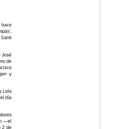
s hace
mpás',
 Santi
e José
ero de
ncisco
igen y
a Lola
el día
adores
ro —el
o 2 de