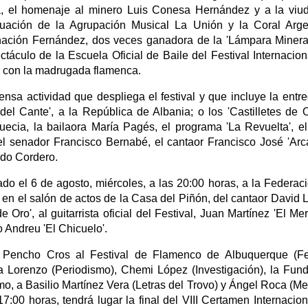
, el homenaje al minero Luis Conesa Hernández y a la viu
tuación de la Agrupación Musical La Unión y la Coral Arg
nación Fernández, dos veces ganadora de la 'Lámpara Minera
culo de la Escuela Oficial de Baile del Festival Internacion
r con la madrugada flamenca.
ensa actividad que despliega el festival y que incluye la entr
del Cante', a la República de Albania; o los 'Castilletes de O
uecia, la bailaora María Pagés, el programa 'La Revuelta', el
 el senador Francisco Bernabé, el cantaor Francisco José 'Arc
rdo Cordero.
ado el 6 de agosto, miércoles, a las 20:00 horas, a la Federac
en el salón de actos de la Casa del Piñón, del cantaor David 
 Oro', al guitarrista oficial del Festival, Juan Martínez 'El Mer
o Andreu 'El Chicuelo'.
s Pencho Cros al Festival de Flamenco de Albuquerque (Fe
a Lorenzo (Periodismo), Chemi López (Investigación), la Fun
mo, a Basilio Martínez Vera (Letras del Trovo) y Ángel Roca (M
17:00 horas, tendrá lugar la final del VIII Certamen Internacion