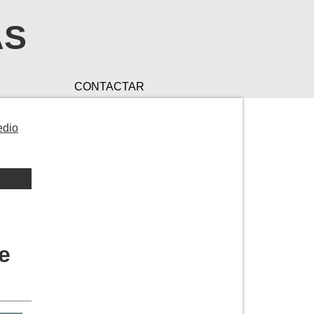
AS
CONTACTAR
edio
e