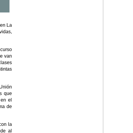
 en La
vidas,
ncurso
ue van
clases
tintas
 Unión
es que
 en el
rma de
con la
de al