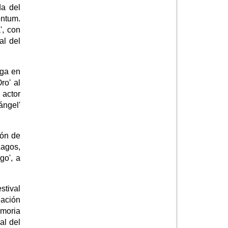
da del
entum.
', con
al del
ega en
ro' al
 actor
ángel'
ión de
Lagos,
go', a
stival
dación
emoria
al del