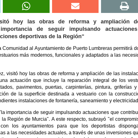
isitó hoy las obras de reforma y ampliación d
 importancia de seguir impulsando actuacione
aciones deportivas de la Región"
a Comunidad al Ayuntamiento de Puerto Lumbreras permitirá do
estuarios más modernos, funcionales y adaptados a las neces
z, visitó hoy las obras de reforma y ampliación de las instala
na actuación que incluye la reparación integral de los vest
ados, pavimentos, puertas, carpinterías, pintura, griferías y
ión de la superficie destinada a vestuario con la construcc
ientes instalaciones de fontanería, saneamiento y electricidad
ó "la importancia de seguir impulsando actuaciones que contrib
e la Región de Murcia". A este respecto, subrayó "el compromi
 con los ayuntamientos para que los deportistas dispong
as a las necesidades actuales, a través de unas inversiones q