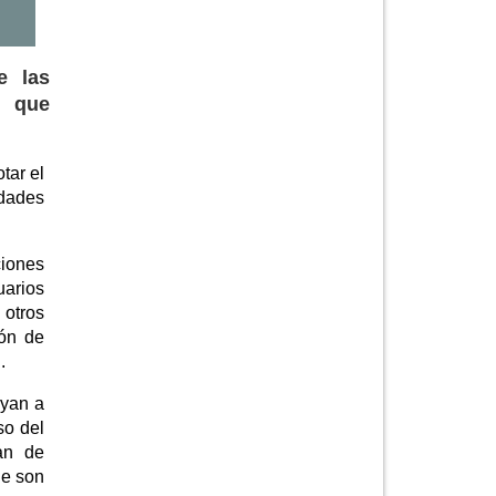
e las
s que
tar el
idades
ciones
uarios
 otros
ión de
.
uyan a
so del
an de
ue son