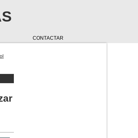
AS
CONTACTAR
ol
zar