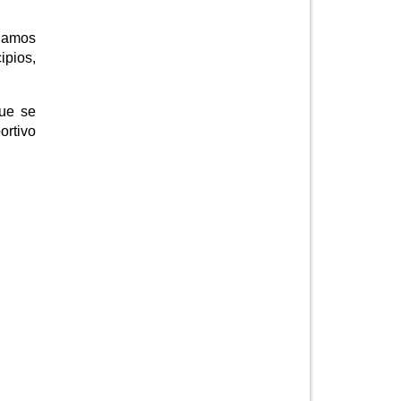
uamos
ipios,
que se
ortivo