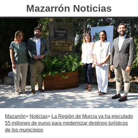
Mazarrón Noticias
Mazarrón
Noticias
La Región de Murcia ya ha ejecutado
55 millones de euros para modernizar destinos turísticos
de los municipios