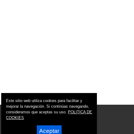
Este sitio web utiliza cookies para facilitar y
mejorar la navegación. Si continúas navegando,
consideramos que aceptas su uso.
POLITICA DE
© 2017 - 2026 Mazarrón Noticias
info@mazarronnoticias.com
COOKIES
Síguenos en:
Aceptar